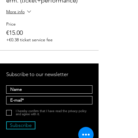
erm. (ticket+performance)
More info
Price
€15.00
+€0.38 ticket service fee
Subscribe to our newsletter
I hereby confirm that I have read the privacy policy
and agree with it.
Subscribe